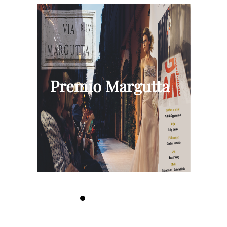
Premio Margutta
,
a
Premiati