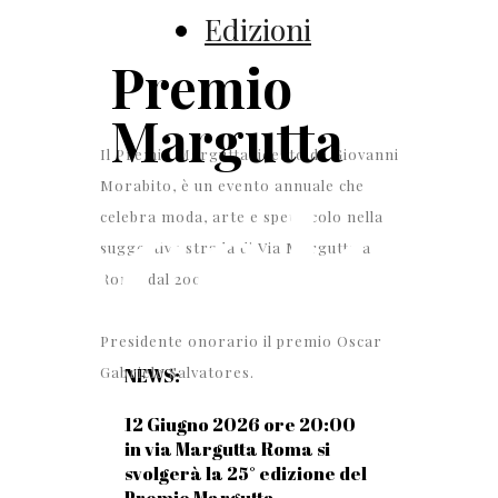
Edizioni
Premio
Margutta
Il Premio Margutta, ideato da Giovanni
tacolo
Morabito, è un evento annuale che
celebra moda, arte e spettacolo nella
suggestiva strada di Via Margutta a
Roma dal 2001.
Presidente onorario il premio Oscar
Gabriele Salvatores.
NEWS:
12 Giugno 2026 ore 20:00
in via Margutta Roma si
svolgerà la 25° edizione del